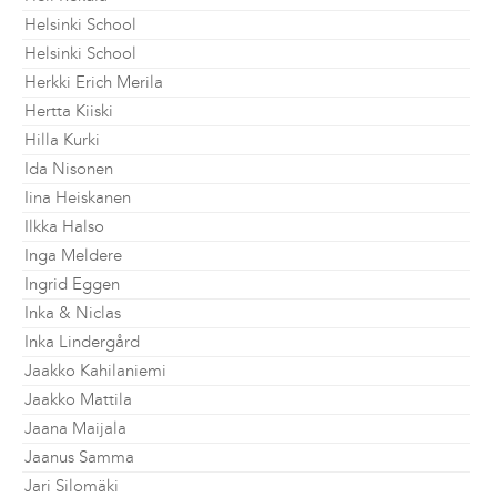
Helsinki School
Helsinki School
Herkki Erich Merila
Hertta Kiiski
Hilla Kurki
Ida Nisonen
Iina Heiskanen
Ilkka Halso
Inga Meldere
Ingrid Eggen
Inka & Niclas
Inka Lindergård
Jaakko Kahilaniemi
Jaakko Mattila
Jaana Maijala
Jaanus Samma
Jari Silomäki