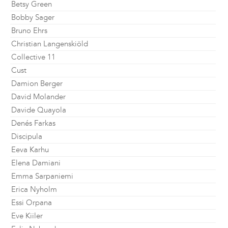
Betsy Green
Bobby Sager
Bruno Ehrs
Christian Langenskiöld
Collective 11
Cust
Damion Berger
David Molander
Davide Quayola
Denés Farkas
Discipula
Eeva Karhu
Elena Damiani
Emma Sarpaniemi
Erica Nyholm
Essi Orpana
Eve Kiiler