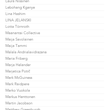
Laura Nissinen
Lebohang Kganye
Lina Hashim
LINA JELANSKI
Lotta Törnroth
Maanantai Collective
Maija Savolainen
Maija Tammi
Malala Andrialavidrazana
Maria Friberg
Marja Helander
Marjetica Potrč
Mark McGuiness
Mark Raidpere
Marko Vuokola
Markus Henttonen
Martin Jacobson
Matthew Greenburgh