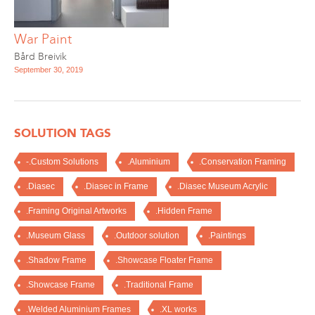
War Paint
Bård Breivik
September 30, 2019
SOLUTION TAGS
-.Custom Solutions
.Aluminium
.Conservation Framing
.Diasec
.Diasec in Frame
.Diasec Museum Acrylic
.Framing Original Artworks
.Hidden Frame
.Museum Glass
.Outdoor solution
.Paintings
.Shadow Frame
.Showcase Floater Frame
.Showcase Frame
.Traditional Frame
.Welded Aluminium Frames
.XL works