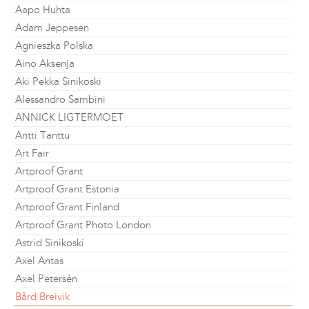
Aapo Huhta
Adam Jeppesen
Agnieszka Polska
Aino Aksenja
Aki Pekka Sinikoski
Alessandro Sambini
ANNICK LIGTERMOET
Antti Tanttu
Art Fair
Artproof Grant
Artproof Grant Estonia
Artproof Grant Finland
Artproof Grant Photo London
Astrid Sinikoski
Axel Antas
Axel Petersén
Bård Breivik