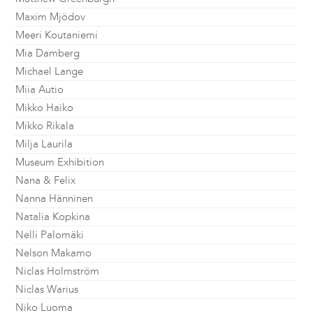
Maxim Mjödov
Meeri Koutaniemi
Mia Damberg
Michael Lange
Miia Autio
Mikko Haiko
Mikko Rikala
Milja Laurila
Museum Exhibition
Nana & Felix
Nanna Hänninen
Natalia Kopkina
Nelli Palomäki
Nelson Makamo
Niclas Holmström
Niclas Warius
Niko Luoma