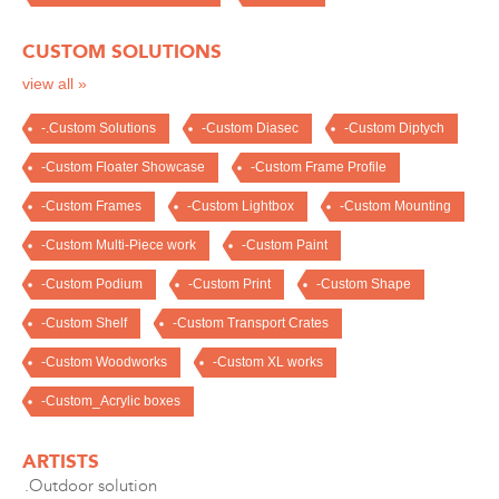
CUSTOM SOLUTIONS
view all »
-.Custom Solutions
-Custom Diasec
-Custom Diptych
-Custom Floater Showcase
-Custom Frame Profile
-Custom Frames
-Custom Lightbox
-Custom Mounting
-Custom Multi-Piece work
-Custom Paint
-Custom Podium
-Custom Print
-Custom Shape
-Custom Shelf
-Custom Transport Crates
-Custom Woodworks
-Custom XL works
-Custom_Acrylic boxes
ARTISTS
.Outdoor solution