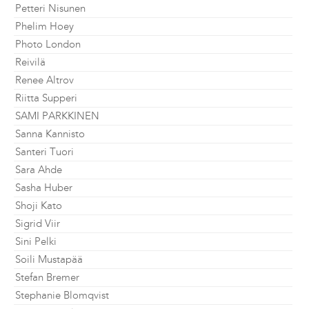
Petteri Nisunen
Phelim Hoey
Photo London
Reivilä
Renee Altrov
Riitta Supperi
SAMI PARKKINEN
Sanna Kannisto
Santeri Tuori
Sara Ahde
Sasha Huber
Shoji Kato
Sigrid Viir
Sini Pelki
Soili Mustapää
Stefan Bremer
Stephanie Blomqvist