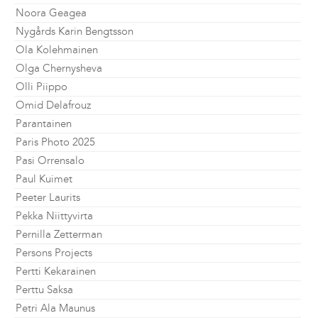
Noora Geagea
Nygårds Karin Bengtsson
Ola Kolehmainen
Olga Chernysheva
Olli Piippo
Omid Delafrouz
Parantainen
Paris Photo 2025
Pasi Orrensalo
Paul Kuimet
Peeter Laurits
Pekka Niittyvirta
Pernilla Zetterman
Persons Projects
Pertti Kekarainen
Perttu Saksa
Petri Ala Maunus