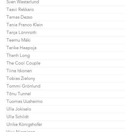
Sven Westerlund
Taavi Rekkaro
Tamas Dezso
Tania Franco Klein
Tanja Lönnroth
Teemu Mäki
Terike Haapoja
Thanh Long
The Cool Couple
Tiina Itkonen
Tobias Zielony
Tommi Grönlund
Tõnu Tunnel
Tuomas Uusheimo
Ulla Jokisalo
Ulla Schildt
Ulrike Königshofer