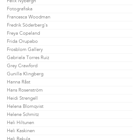
Felix Nybergh
Fotografiska
Francesca Woodman
Fredrik Söderberg's
Freya Copeland
Frida Orupabo
Frosblom Gallery
Gabriela Torres Ruiz
Grey Crawford
Gunilla Klingberg
Hanna Råst
Hans Rosenström
Heidi Strengell
Helena Blomqvist
Helene Schmitz
Heli Hiltunen
Heli Kaskinen
Heli Rekula