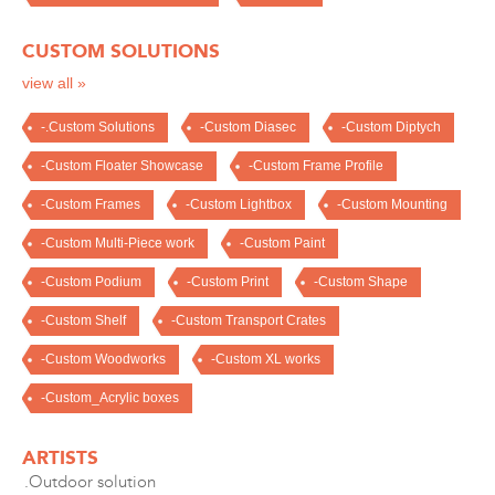
CUSTOM SOLUTIONS
view all »
-.Custom Solutions
-Custom Diasec
-Custom Diptych
-Custom Floater Showcase
-Custom Frame Profile
-Custom Frames
-Custom Lightbox
-Custom Mounting
-Custom Multi-Piece work
-Custom Paint
-Custom Podium
-Custom Print
-Custom Shape
-Custom Shelf
-Custom Transport Crates
-Custom Woodworks
-Custom XL works
-Custom_Acrylic boxes
ARTISTS
.Outdoor solution