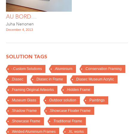
AU BORD…
Juha Nenonen
December 4, 2013
SOLUTION TAGS
-.Custom Solutions
.Aluminium
.Conservation Framing
.Diasec
.Diasec in Frame
.Diasec Museum Acrylic
.Framing Original Artworks
.Hidden Frame
.Museum Glass
.Outdoor solution
.Paintings
.Shadow Frame
.Showcase Floater Frame
.Showcase Frame
.Traditional Frame
.Welded Aluminium Frames
.XL works