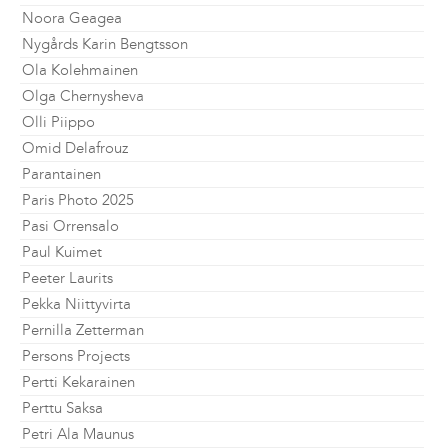
Noora Geagea
Nygårds Karin Bengtsson
Ola Kolehmainen
Olga Chernysheva
Olli Piippo
Omid Delafrouz
Parantainen
Paris Photo 2025
Pasi Orrensalo
Paul Kuimet
Peeter Laurits
Pekka Niittyvirta
Pernilla Zetterman
Persons Projects
Pertti Kekarainen
Perttu Saksa
Petri Ala Maunus