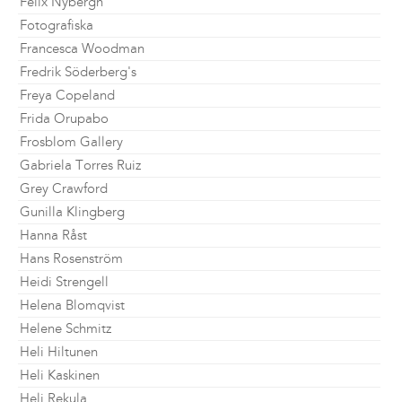
Felix Nybergh
Fotografiska
Francesca Woodman
Fredrik Söderberg's
Freya Copeland
Frida Orupabo
Frosblom Gallery
Gabriela Torres Ruiz
Grey Crawford
Gunilla Klingberg
Hanna Råst
Hans Rosenström
Heidi Strengell
Helena Blomqvist
Helene Schmitz
Heli Hiltunen
Heli Kaskinen
Heli Rekula