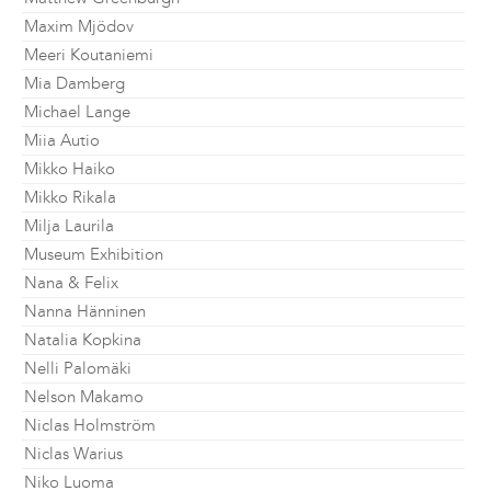
Maxim Mjödov
Meeri Koutaniemi
Mia Damberg
Michael Lange
Miia Autio
Mikko Haiko
Mikko Rikala
Milja Laurila
Museum Exhibition
Nana & Felix
Nanna Hänninen
Natalia Kopkina
Nelli Palomäki
Nelson Makamo
Niclas Holmström
Niclas Warius
Niko Luoma