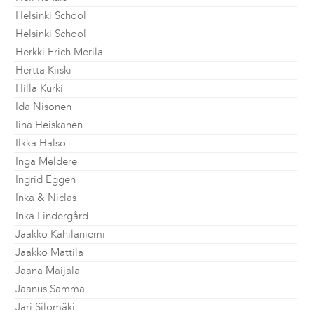
Helsinki School
Helsinki School
Herkki Erich Merila
Hertta Kiiski
Hilla Kurki
Ida Nisonen
Iina Heiskanen
Ilkka Halso
Inga Meldere
Ingrid Eggen
Inka & Niclas
Inka Lindergård
Jaakko Kahilaniemi
Jaakko Mattila
Jaana Maijala
Jaanus Samma
Jari Silomäki