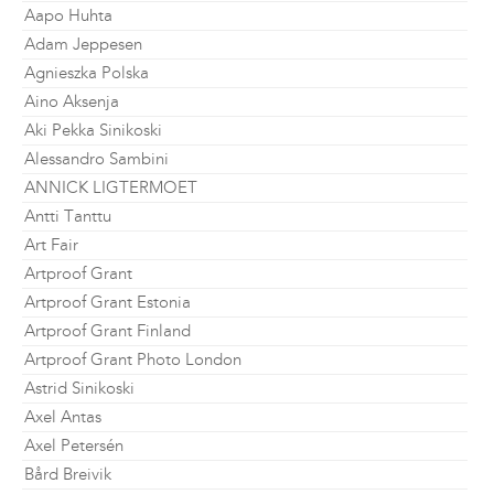
Aapo Huhta
Adam Jeppesen
Agnieszka Polska
Aino Aksenja
Aki Pekka Sinikoski
Alessandro Sambini
ANNICK LIGTERMOET
Antti Tanttu
Art Fair
Artproof Grant
Artproof Grant Estonia
Artproof Grant Finland
Artproof Grant Photo London
Astrid Sinikoski
Axel Antas
Axel Petersén
Bård Breivik