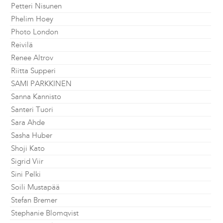
Petteri Nisunen
Phelim Hoey
Photo London
Reivilä
Renee Altrov
Riitta Supperi
SAMI PARKKINEN
Sanna Kannisto
Santeri Tuori
Sara Ahde
Sasha Huber
Shoji Kato
Sigrid Viir
Sini Pelki
Soili Mustapää
Stefan Bremer
Stephanie Blomqvist