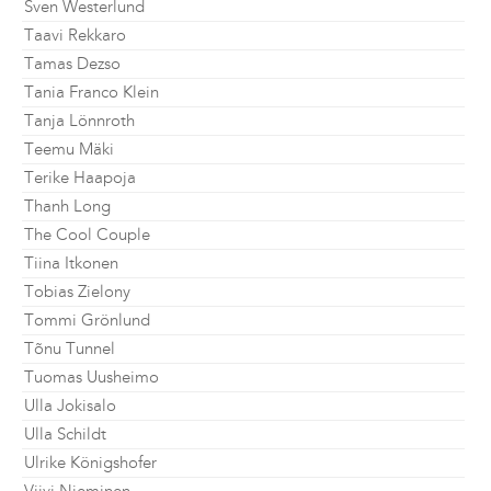
Sven Westerlund
Taavi Rekkaro
Tamas Dezso
Tania Franco Klein
Tanja Lönnroth
Teemu Mäki
Terike Haapoja
Thanh Long
The Cool Couple
Tiina Itkonen
Tobias Zielony
Tommi Grönlund
Tõnu Tunnel
Tuomas Uusheimo
Ulla Jokisalo
Ulla Schildt
Ulrike Königshofer