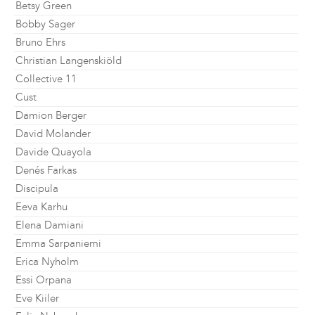
Betsy Green
Bobby Sager
Bruno Ehrs
Christian Langenskiöld
Collective 11
Cust
Damion Berger
David Molander
Davide Quayola
Denés Farkas
Discipula
Eeva Karhu
Elena Damiani
Emma Sarpaniemi
Erica Nyholm
Essi Orpana
Eve Kiiler