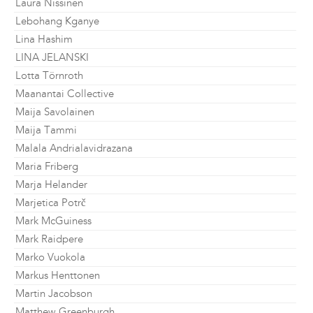
Laura Nissinen
Lebohang Kganye
Lina Hashim
LINA JELANSKI
Lotta Törnroth
Maanantai Collective
Maija Savolainen
Maija Tammi
Malala Andrialavidrazana
Maria Friberg
Marja Helander
Marjetica Potrč
Mark McGuiness
Mark Raidpere
Marko Vuokola
Markus Henttonen
Martin Jacobson
Matthew Greenburgh