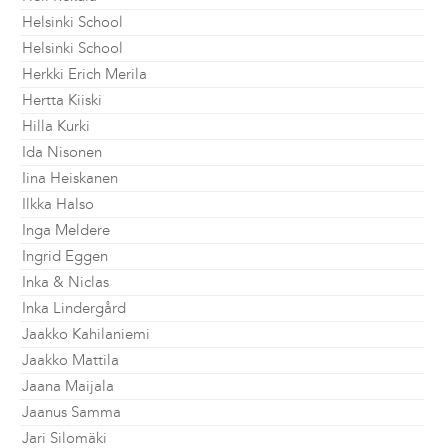
Helsinki School
Helsinki School
Herkki Erich Merila
Hertta Kiiski
Hilla Kurki
Ida Nisonen
Iina Heiskanen
Ilkka Halso
Inga Meldere
Ingrid Eggen
Inka & Niclas
Inka Lindergård
Jaakko Kahilaniemi
Jaakko Mattila
Jaana Maijala
Jaanus Samma
Jari Silomäki