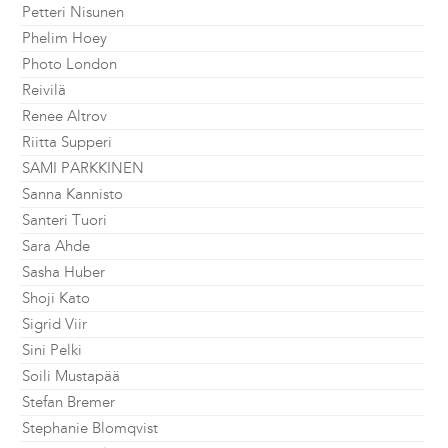
Petteri Nisunen
Phelim Hoey
Photo London
Reivilä
Renee Altrov
Riitta Supperi
SAMI PARKKINEN
Sanna Kannisto
Santeri Tuori
Sara Ahde
Sasha Huber
Shoji Kato
Sigrid Viir
Sini Pelki
Soili Mustapää
Stefan Bremer
Stephanie Blomqvist