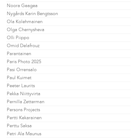
Noora Geagea
Nygårds Karin Bengtsson
Ola Kolehmainen
Olga Chernysheva
Olli Piippo
Omid Delafrouz
Parantainen
Paris Photo 2025
Pasi Orrensalo
Paul Kuimet
Peeter Laurits
Pekka Niittyvirta
Pernilla Zetterman
Persons Projects
Pertti Kekarainen
Perttu Saksa
Petri Ala Maunus