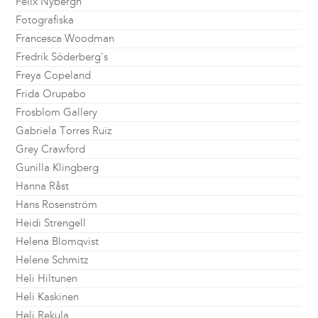
Felix Nybergh
Fotografiska
Francesca Woodman
Fredrik Söderberg's
Freya Copeland
Frida Orupabo
Frosblom Gallery
Gabriela Torres Ruiz
Grey Crawford
Gunilla Klingberg
Hanna Råst
Hans Rosenström
Heidi Strengell
Helena Blomqvist
Helene Schmitz
Heli Hiltunen
Heli Kaskinen
Heli Rekula