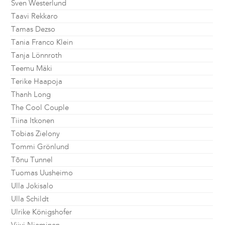
Sven Westerlund
Taavi Rekkaro
Tamas Dezso
Tania Franco Klein
Tanja Lönnroth
Teemu Mäki
Terike Haapoja
Thanh Long
The Cool Couple
Tiina Itkonen
Tobias Zielony
Tommi Grönlund
Tõnu Tunnel
Tuomas Uusheimo
Ulla Jokisalo
Ulla Schildt
Ulrike Königshofer