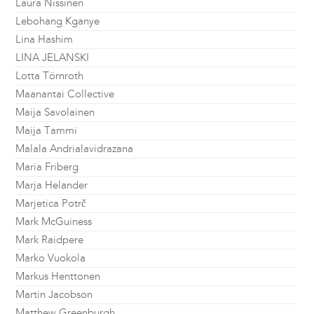
Laura Nissinen
Lebohang Kganye
Lina Hashim
LINA JELANSKI
Lotta Törnroth
Maanantai Collective
Maija Savolainen
Maija Tammi
Malala Andrialavidrazana
Maria Friberg
Marja Helander
Marjetica Potrč
Mark McGuiness
Mark Raidpere
Marko Vuokola
Markus Henttonen
Martin Jacobson
Matthew Greenburgh