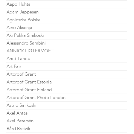
Aapo Huhta
Adam Jeppesen
Agnieszka Polska
Aino Aksenja
Aki Pekka Sinikoski
Alessandro Sambini
ANNICK LIGTERMOET
Antti Tanttu
Art Fair
Artproof Grant
Artproof Grant Estonia
Artproof Grant Finland
Artproof Grant Photo London
Astrid Sinikoski
Axel Antas
Axel Petersén
Bård Breivik