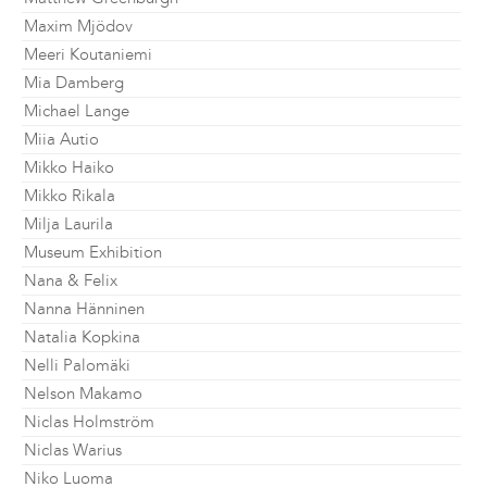
Maxim Mjödov
Meeri Koutaniemi
Mia Damberg
Michael Lange
Miia Autio
Mikko Haiko
Mikko Rikala
Milja Laurila
Museum Exhibition
Nana & Felix
Nanna Hänninen
Natalia Kopkina
Nelli Palomäki
Nelson Makamo
Niclas Holmström
Niclas Warius
Niko Luoma