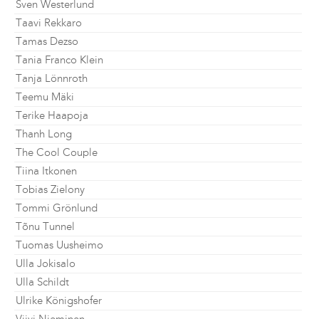
Sven Westerlund
Taavi Rekkaro
Tamas Dezso
Tania Franco Klein
Tanja Lönnroth
Teemu Mäki
Terike Haapoja
Thanh Long
The Cool Couple
Tiina Itkonen
Tobias Zielony
Tommi Grönlund
Tõnu Tunnel
Tuomas Uusheimo
Ulla Jokisalo
Ulla Schildt
Ulrike Königshofer