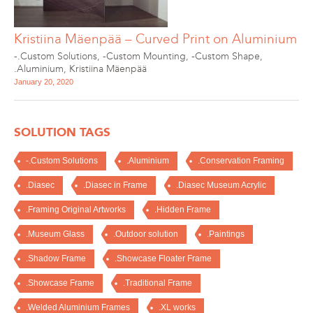
Kristiina Mäenpää – Curved Print on Aluminium
-.Custom Solutions
,
-Custom Mounting
,
-Custom Shape
,
.Aluminium
,
Kristiina Mäenpää
January 20, 2020
SOLUTION TAGS
-.Custom Solutions
.Aluminium
.Conservation Framing
.Diasec
.Diasec in Frame
.Diasec Museum Acrylic
.Framing Original Artworks
.Hidden Frame
.Museum Glass
.Outdoor solution
.Paintings
.Shadow Frame
.Showcase Floater Frame
.Showcase Frame
.Traditional Frame
.Welded Aluminium Frames
.XL works