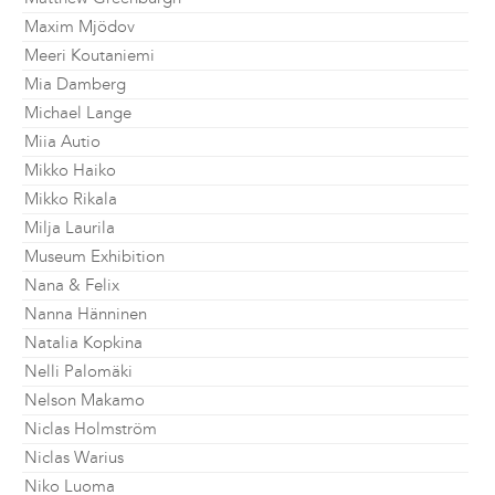
Maxim Mjödov
Meeri Koutaniemi
Mia Damberg
Michael Lange
Miia Autio
Mikko Haiko
Mikko Rikala
Milja Laurila
Museum Exhibition
Nana & Felix
Nanna Hänninen
Natalia Kopkina
Nelli Palomäki
Nelson Makamo
Niclas Holmström
Niclas Warius
Niko Luoma