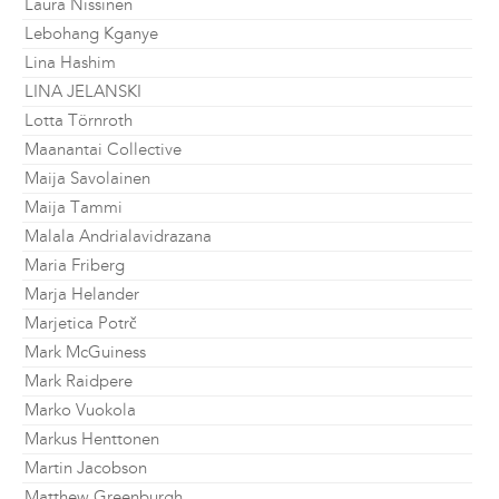
Laura Nissinen
Lebohang Kganye
Lina Hashim
LINA JELANSKI
Lotta Törnroth
Maanantai Collective
Maija Savolainen
Maija Tammi
Malala Andrialavidrazana
Maria Friberg
Marja Helander
Marjetica Potrč
Mark McGuiness
Mark Raidpere
Marko Vuokola
Markus Henttonen
Martin Jacobson
Matthew Greenburgh