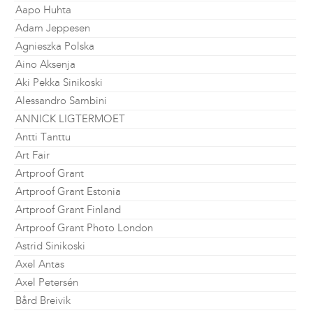
Aapo Huhta
Adam Jeppesen
Agnieszka Polska
Aino Aksenja
Aki Pekka Sinikoski
Alessandro Sambini
ANNICK LIGTERMOET
Antti Tanttu
Art Fair
Artproof Grant
Artproof Grant Estonia
Artproof Grant Finland
Artproof Grant Photo London
Astrid Sinikoski
Axel Antas
Axel Petersén
Bård Breivik