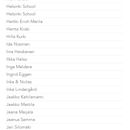
Helsinki School
Helsinki School
Herkki Erich Merila
Hertta Kiiski
Hilla Kurki
Ida Nisonen
Iina Heiskanen
Ilkka Halso
Inga Meldere
Ingrid Eggen
Inka & Niclas
Inka Lindergård
Jaakko Kahilaniemi
Jaakko Mattila
Jaana Maijala
Jaanus Samma
Jari Silomäki