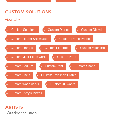
CUSTOM SOLUTIONS
view all »
-.Custom Solutions
-Custom Diasec
-Custom Diptych
-Custom Floater Showcase
-Custom Frame Profile
-Custom Frames
-Custom Lightbox
-Custom Mounting
-Custom Multi-Piece work
-Custom Paint
-Custom Podium
-Custom Print
-Custom Shape
-Custom Shelf
-Custom Transport Crates
-Custom Woodworks
-Custom XL works
-Custom_Acrylic boxes
ARTISTS
.Outdoor solution