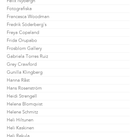
Felix Nybergh
Fotografiska
Francesca Woodman
Fredrik Söderberg's
Freya Copeland
Frida Orupabo
Frosblom Gallery
Gabriela Torres Ruiz
Grey Crawford
Gunilla Klingberg
Hanna Råst
Hans Rosenström
Heidi Strengell
Helena Blomqvist
Helene Schmitz
Heli Hiltunen
Heli Kaskinen
Heli Rekula