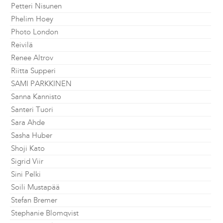
Petteri Nisunen
Phelim Hoey
Photo London
Reivilä
Renee Altrov
Riitta Supperi
SAMI PARKKINEN
Sanna Kannisto
Santeri Tuori
Sara Ahde
Sasha Huber
Shoji Kato
Sigrid Viir
Sini Pelki
Soili Mustapää
Stefan Bremer
Stephanie Blomqvist