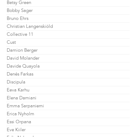
Betsy Green
Bobby Sager
Bruno Ehrs
Christian Langenskiöld
Collective 11
Cust
Damion Berger
David Molander
Davide Quayola
Denés Farkas
Discipula
Eeva Karhu
Elena Damiani
Emma Sarpaniemi
Erica Nyholm
Essi Orpana
Eve Kiiler