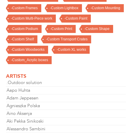
-Custom Frames
-Custom Lightbox
-Custom Mounting
-Custom Multi-Piece work
-Custom Paint
-Custom Podium
-Custom Print
-Custom Shape
-Custom Shelf
-Custom Transport Crates
-Custom Woodworks
-Custom XL works
-Custom_Acrylic boxes
ARTISTS
.Outdoor solution
Aapo Huhta
Adam Jeppesen
Agnieszka Polska
Aino Aksenja
Aki Pekka Sinikoski
Alessandro Sambini