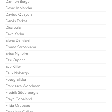
Damion Berger
David Molander
Davide Quayola
Denés Farkas
Discipula
Eeva Karhu
Elena Damiani
Emma Sarpaniemi
Erica Nyholm
Essi Orpana
Eve Kiiler
Felix Nybergh
Fotografiska
Francesca Woodman
Fredrik Söderberg's
Freya Copeland
Frida Orupabo