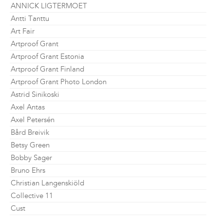
ANNICK LIGTERMOET
Antti Tanttu
Art Fair
Artproof Grant
Artproof Grant Estonia
Artproof Grant Finland
Artproof Grant Photo London
Astrid Sinikoski
Axel Antas
Axel Petersén
Bård Breivik
Betsy Green
Bobby Sager
Bruno Ehrs
Christian Langenskiöld
Collective 11
Cust