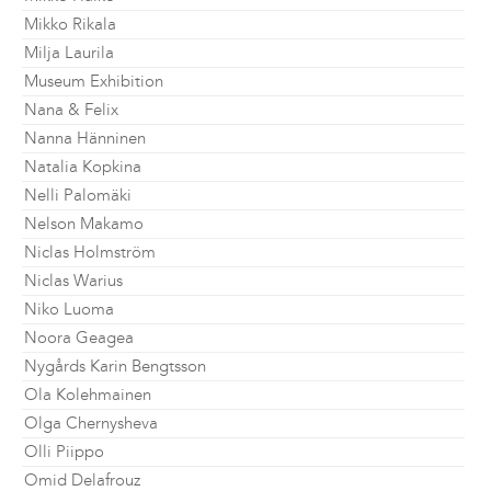
Mikko Rikala
Milja Laurila
Museum Exhibition
Nana & Felix
Nanna Hänninen
Natalia Kopkina
Nelli Palomäki
Nelson Makamo
Niclas Holmström
Niclas Warius
Niko Luoma
Noora Geagea
Nygårds Karin Bengtsson
Ola Kolehmainen
Olga Chernysheva
Olli Piippo
Omid Delafrouz