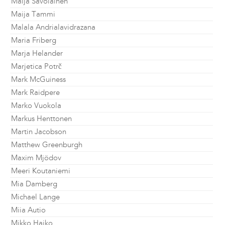
Maija Savolainen
Maija Tammi
Malala Andrialavidrazana
Maria Friberg
Marja Helander
Marjetica Potrč
Mark McGuiness
Mark Raidpere
Marko Vuokola
Markus Henttonen
Martin Jacobson
Matthew Greenburgh
Maxim Mjödov
Meeri Koutaniemi
Mia Damberg
Michael Lange
Miia Autio
Mikko Haiko