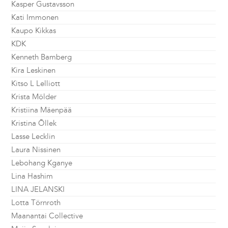
Kasper Gustavsson
Kati Immonen
Kaupo Kikkas
KDK
Kenneth Bamberg
Kira Leskinen
Kitso L Lelliott
Krista Mölder
Kristiina Mäenpää
Kristina Õllek
Lasse Lecklin
Laura Nissinen
Lebohang Kganye
Lina Hashim
LINA JELANSKI
Lotta Törnroth
Maanantai Collective