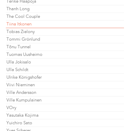
Terike Haapoja
Thanh Long
The Cool Couple
Tiina Itkonen
Tobias Zielony
Tommi Grönlund
Tõnu Tunnel
Tuomas Uusheimo
Ulla Jokisalo
Ulla Schildt
Ulrike Königshofer
Viivi Nieminen
Ville Andersson
Ville Kumpulainen
VOry
Yasutaka Kojima
Yuichiro Sato
Yves Scherer