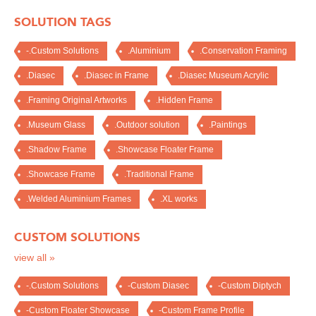
SOLUTION TAGS
-.Custom Solutions
.Aluminium
.Conservation Framing
.Diasec
.Diasec in Frame
.Diasec Museum Acrylic
.Framing Original Artworks
.Hidden Frame
.Museum Glass
.Outdoor solution
.Paintings
.Shadow Frame
.Showcase Floater Frame
.Showcase Frame
.Traditional Frame
.Welded Aluminium Frames
.XL works
CUSTOM SOLUTIONS
view all »
-.Custom Solutions
-Custom Diasec
-Custom Diptych
-Custom Floater Showcase
-Custom Frame Profile