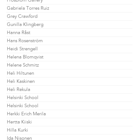
Frosblom Gallery
Gabriela Torres Ruiz
Grey Crawford
Gunilla Klingberg
Hanna Råst
Hans Rosenström
Heidi Strengell
Helena Blomqvist
Helene Schmitz
Heli Hiltunen
Heli Kaskinen
Heli Rekula
Helsinki School
Helsinki School
Herkki Erich Merila
Hertta Kiiski
Hilla Kurki
Ida Nisonen