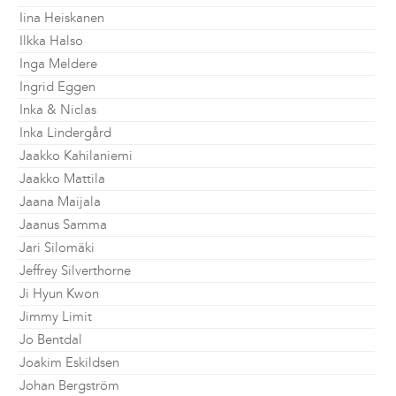
Iina Heiskanen
Ilkka Halso
Inga Meldere
Ingrid Eggen
Inka & Niclas
Inka Lindergård
Jaakko Kahilaniemi
Jaakko Mattila
Jaana Maijala
Jaanus Samma
Jari Silomäki
Jeffrey Silverthorne
Ji Hyun Kwon
Jimmy Limit
Jo Bentdal
Joakim Eskildsen
Johan Bergström