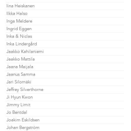
Iina Heiskanen
Ilkka Halso
Inga Meldere
Ingrid Eggen
Inka & Niclas
Inka Lindergård
Jaakko Kahilaniemi
Jaakko Mattila
Jaana Maijala
Jaanus Samma
Jari Silomäki
Jeffrey Silverthorne
Ji Hyun Kwon
Jimmy Limit
Jo Bentdal
Joakim Eskildsen
Johan Bergström