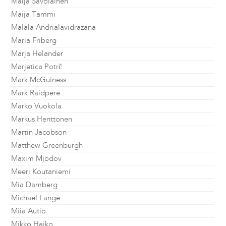
Maija Savolainen
Maija Tammi
Malala Andrialavidrazana
Maria Friberg
Marja Helander
Marjetica Potrč
Mark McGuiness
Mark Raidpere
Marko Vuokola
Markus Henttonen
Martin Jacobson
Matthew Greenburgh
Maxim Mjödov
Meeri Koutaniemi
Mia Damberg
Michael Lange
Miia Autio
Mikko Haiko