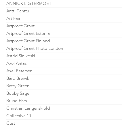
ANNICK LIGTERMOET
Antti Tanttu
Art Fair
Artproof Grant
Artproof Grant Estonia
Artproof Grant Finland
Artproof Grant Photo London
Astrid Sinikoski
Axel Antas
Axel Petersén
Bård Breivik
Betsy Green
Bobby Sager
Bruno Ehrs
Christian Langenskiöld
Collective 11
Cust