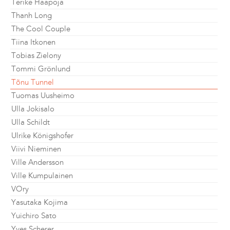
Terike Haapoja
Thanh Long
The Cool Couple
Tiina Itkonen
Tobias Zielony
Tommi Grönlund
Tõnu Tunnel
Tuomas Uusheimo
Ulla Jokisalo
Ulla Schildt
Ulrike Königshofer
Viivi Nieminen
Ville Andersson
Ville Kumpulainen
VOry
Yasutaka Kojima
Yuichiro Sato
Yves Scherer