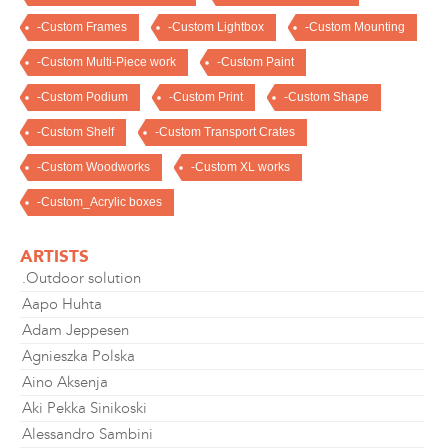
-Custom Frames
-Custom Lightbox
-Custom Mounting
-Custom Multi-Piece work
-Custom Paint
-Custom Podium
-Custom Print
-Custom Shape
-Custom Shelf
-Custom Transport Crates
-Custom Woodworks
-Custom XL works
-Custom_Acrylic boxes
ARTISTS
.Outdoor solution
Aapo Huhta
Adam Jeppesen
Agnieszka Polska
Aino Aksenja
Aki Pekka Sinikoski
Alessandro Sambini