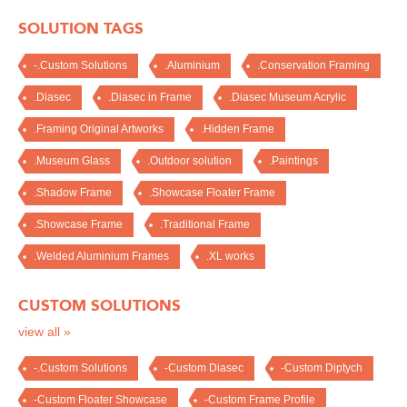
SOLUTION TAGS
-.Custom Solutions
.Aluminium
.Conservation Framing
.Diasec
.Diasec in Frame
.Diasec Museum Acrylic
.Framing Original Artworks
.Hidden Frame
.Museum Glass
.Outdoor solution
.Paintings
.Shadow Frame
.Showcase Floater Frame
.Showcase Frame
.Traditional Frame
.Welded Aluminium Frames
.XL works
CUSTOM SOLUTIONS
view all »
-.Custom Solutions
-Custom Diasec
-Custom Diptych
-Custom Floater Showcase
-Custom Frame Profile