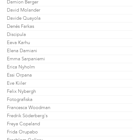
Damion Berger
David Molander
Davide Quayola
Denés Farkas
Discipula
Eeva Karhu
Elena Damiani
Emma Sarpaniemi
Erica Nyholm
Essi Orpana
Eve Kiiler
Felix Nybergh
Fotografiska
Francesca Woodman
Fredrik Söderberg's
Freya Copeland
Frida Orupabo