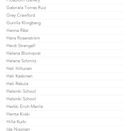
Frosblom Gallery
Gabriela Torres Ruiz
Grey Crawford
Gunilla Klingberg
Hanna Råst
Hans Rosenström
Heidi Strengell
Helena Blomqvist
Helene Schmitz
Heli Hiltunen
Heli Kaskinen
Heli Rekula
Helsinki School
Helsinki School
Herkki Erich Merila
Hertta Kiiski
Hilla Kurki
Ida Nisonen