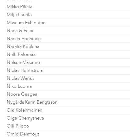
Mikko Rikala
Milja Laurila
Museum Exhibition
Nana & Felix
Nanna Hänninen
Natalia Kopkina
Nelli Palomäki
Nelson Makamo
Niclas Holmström
Niclas Warius
Niko Luoma
Noora Geagea
Nygårds Karin Bengtsson
Ola Kolehmainen
Olga Chernysheva
Olli Piippo
Omid Delafrouz