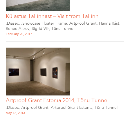
Külastus Tallinnast – Visit from Tallinn
.Diasec
,
.Showcase Floater Frame
,
Artproof Grant
,
Hanna Råst
,
Renee Altrov
,
Sigrid Viir
,
Tõnu Tunnel
February 20, 2017
Artproof Grant Estonia 2014, Tõnu Tunnel
.Diasec
,
Artproof Grant
,
Artproof Grant Estonia
,
Tõnu Tunnel
May 13, 2013