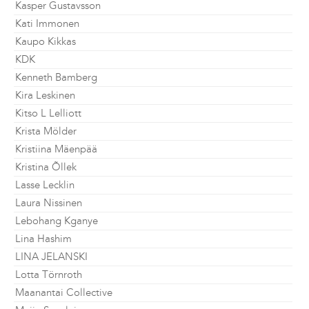
Kasper Gustavsson
Kati Immonen
Kaupo Kikkas
KDK
Kenneth Bamberg
Kira Leskinen
Kitso L Lelliott
Krista Mölder
Kristiina Mäenpää
Kristina Õllek
Lasse Lecklin
Laura Nissinen
Lebohang Kganye
Lina Hashim
LINA JELANSKI
Lotta Törnroth
Maanantai Collective