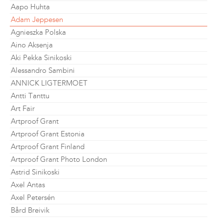
Aapo Huhta
Adam Jeppesen
Agnieszka Polska
Aino Aksenja
Aki Pekka Sinikoski
Alessandro Sambini
ANNICK LIGTERMOET
Antti Tanttu
Art Fair
Artproof Grant
Artproof Grant Estonia
Artproof Grant Finland
Artproof Grant Photo London
Astrid Sinikoski
Axel Antas
Axel Petersén
Bård Breivik