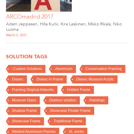
ARCOmadrid 2017
Adam Jeppesen
,
Hilla Kurki
,
Kira Leskinen
,
Mikko Rikala
,
Niko
Luoma
March 2, 2017
SOLUTION TAGS
-.Custom Solutions
.Aluminium
.Conservation Framing
.Diasec
.Diasec in Frame
.Diasec Museum Acrylic
.Framing Original Artworks
.Hidden Frame
.Museum Glass
.Outdoor solution
.Paintings
.Shadow Frame
.Showcase Floater Frame
.Showcase Frame
.Traditional Frame
.Welded Aluminium Frames
.XL works