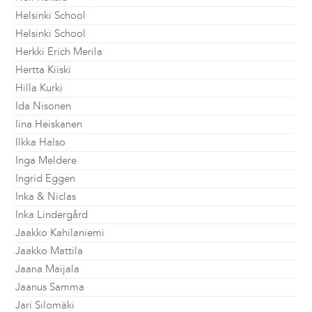
Helsinki School
Helsinki School
Herkki Erich Merila
Hertta Kiiski
Hilla Kurki
Ida Nisonen
Iina Heiskanen
Ilkka Halso
Inga Meldere
Ingrid Eggen
Inka & Niclas
Inka Lindergård
Jaakko Kahilaniemi
Jaakko Mattila
Jaana Maijala
Jaanus Samma
Jari Silomäki