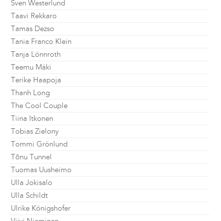
Sven Westerlund
Taavi Rekkaro
Tamas Dezso
Tania Franco Klein
Tanja Lönnroth
Teemu Mäki
Terike Haapoja
Thanh Long
The Cool Couple
Tiina Itkonen
Tobias Zielony
Tommi Grönlund
Tõnu Tunnel
Tuomas Uusheimo
Ulla Jokisalo
Ulla Schildt
Ulrike Königshofer