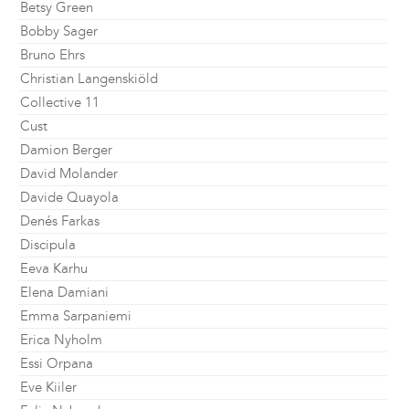
Betsy Green
Bobby Sager
Bruno Ehrs
Christian Langenskiöld
Collective 11
Cust
Damion Berger
David Molander
Davide Quayola
Denés Farkas
Discipula
Eeva Karhu
Elena Damiani
Emma Sarpaniemi
Erica Nyholm
Essi Orpana
Eve Kiiler