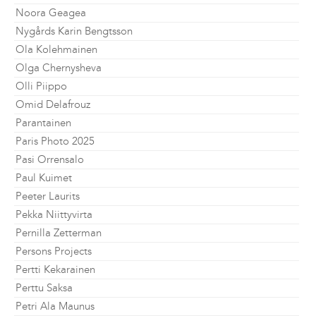
Noora Geagea
Nygårds Karin Bengtsson
Ola Kolehmainen
Olga Chernysheva
Olli Piippo
Omid Delafrouz
Parantainen
Paris Photo 2025
Pasi Orrensalo
Paul Kuimet
Peeter Laurits
Pekka Niittyvirta
Pernilla Zetterman
Persons Projects
Pertti Kekarainen
Perttu Saksa
Petri Ala Maunus