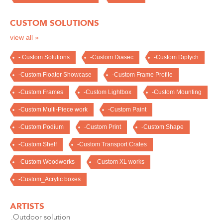
CUSTOM SOLUTIONS
view all »
-.Custom Solutions
-Custom Diasec
-Custom Diptych
-Custom Floater Showcase
-Custom Frame Profile
-Custom Frames
-Custom Lightbox
-Custom Mounting
-Custom Multi-Piece work
-Custom Paint
-Custom Podium
-Custom Print
-Custom Shape
-Custom Shelf
-Custom Transport Crates
-Custom Woodworks
-Custom XL works
-Custom_Acrylic boxes
ARTISTS
.Outdoor solution