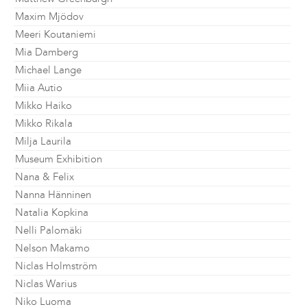
Maxim Mjödov
Meeri Koutaniemi
Mia Damberg
Michael Lange
Miia Autio
Mikko Haiko
Mikko Rikala
Milja Laurila
Museum Exhibition
Nana & Felix
Nanna Hänninen
Natalia Kopkina
Nelli Palomäki
Nelson Makamo
Niclas Holmström
Niclas Warius
Niko Luoma