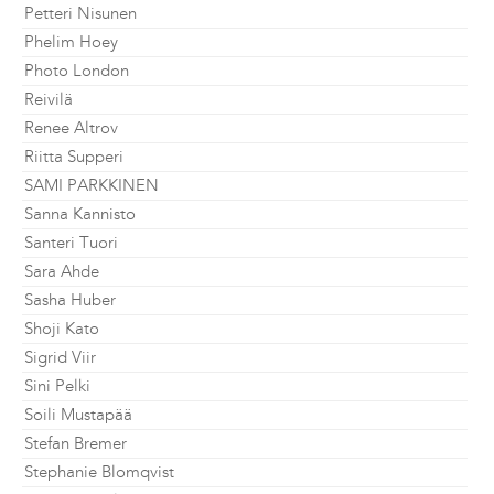
Petteri Nisunen
Phelim Hoey
Photo London
Reivilä
Renee Altrov
Riitta Supperi
SAMI PARKKINEN
Sanna Kannisto
Santeri Tuori
Sara Ahde
Sasha Huber
Shoji Kato
Sigrid Viir
Sini Pelki
Soili Mustapää
Stefan Bremer
Stephanie Blomqvist