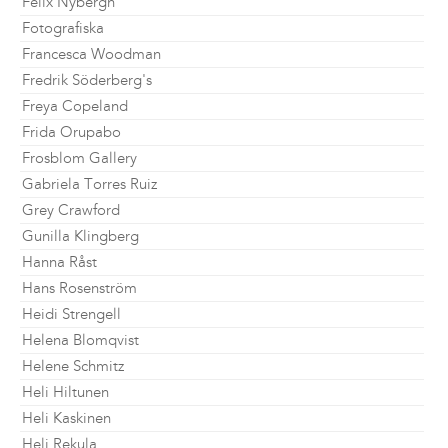
Felix Nybergh
Fotografiska
Francesca Woodman
Fredrik Söderberg's
Freya Copeland
Frida Orupabo
Frosblom Gallery
Gabriela Torres Ruiz
Grey Crawford
Gunilla Klingberg
Hanna Råst
Hans Rosenström
Heidi Strengell
Helena Blomqvist
Helene Schmitz
Heli Hiltunen
Heli Kaskinen
Heli Rekula