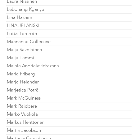
Laura Nissinen
Lebohang Kganye
Lina Hashim
LINA JELANSKI
Lotta Törnroth
Maanantai Collective
Maija Savolainen
Maija Tammi
Malala Andrialavidrazana
Maria Friberg
Marja Helander
Marjetica Potrč
Mark McGuiness
Mark Raidpere
Marko Vuokola
Markus Henttonen
Martin Jacobson
Matthew Greenburgh