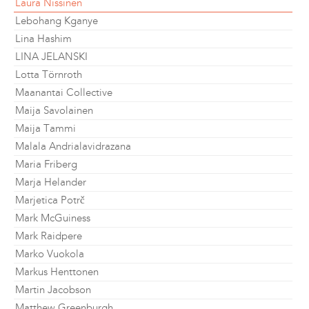
Laura Nissinen
Lebohang Kganye
Lina Hashim
LINA JELANSKI
Lotta Törnroth
Maanantai Collective
Maija Savolainen
Maija Tammi
Malala Andrialavidrazana
Maria Friberg
Marja Helander
Marjetica Potrč
Mark McGuiness
Mark Raidpere
Marko Vuokola
Markus Henttonen
Martin Jacobson
Matthew Greenburgh