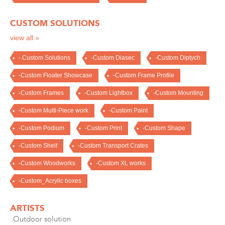
CUSTOM SOLUTIONS
view all »
-.Custom Solutions
-Custom Diasec
-Custom Diptych
-Custom Floater Showcase
-Custom Frame Profile
-Custom Frames
-Custom Lightbox
-Custom Mounting
-Custom Multi-Piece work
-Custom Paint
-Custom Podium
-Custom Print
-Custom Shape
-Custom Shelf
-Custom Transport Crates
-Custom Woodworks
-Custom XL works
-Custom_Acrylic boxes
ARTISTS
.Outdoor solution