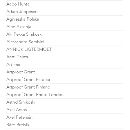
Aapo Huhta
Adam Jeppesen
Agnieszka Polska
Aino Aksenja
Aki Pekka Sinikoski
Alessandro Sambini
ANNICK LIGTERMOET
Antti Tanttu
Art Fair
Artproof Grant
Artproof Grant Estonia
Artproof Grant Finland
Artproof Grant Photo London
Astrid Sinikoski
Axel Antas
Axel Petersén
Bård Breivik