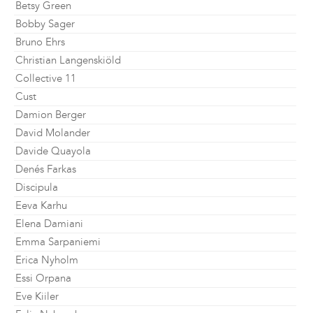
Betsy Green
Bobby Sager
Bruno Ehrs
Christian Langenskiöld
Collective 11
Cust
Damion Berger
David Molander
Davide Quayola
Denés Farkas
Discipula
Eeva Karhu
Elena Damiani
Emma Sarpaniemi
Erica Nyholm
Essi Orpana
Eve Kiiler