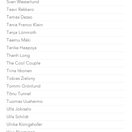
Sven Westerlund
Taavi Rekkaro
Tamas Dezso
Tania Franco Klein
Tanja Lönnroth
Teemu Mäki
Terike Haapoja
Thanh Long
The Cool Couple
Tiina Itkonen
Tobias Zielony
Tommi Grönlund
Tõnu Tunnel
Tuomas Uusheimo
Ulla Jokisalo
Ulla Schildt
Ulrike Königshofer