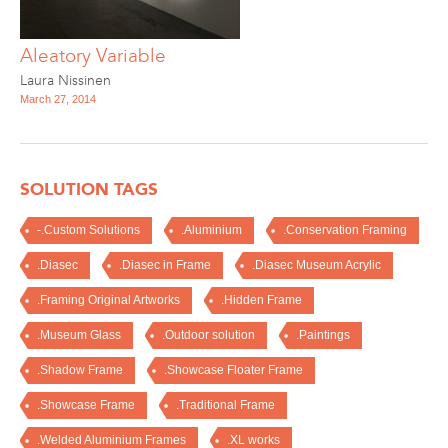
Aleatory Variable
Laura Nissinen
March 27, 2014
SOLUTION TAGS
-.Custom Solutions
.Aluminium
.Conservation Framing
.Diasec
.Diasec in Frame
.Diasec Museum Acrylic
.Framing Original Artworks
.Hidden Frame
.Museum Glass
.Outdoor solution
.Paintings
.Shadow Frame
.Showcase Floater Frame
.Showcase Frame
.Traditional Frame
.Welded Aluminium Frames
.XL works