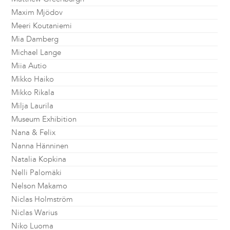
Maxim Mjödov
Meeri Koutaniemi
Mia Damberg
Michael Lange
Miia Autio
Mikko Haiko
Mikko Rikala
Milja Laurila
Museum Exhibition
Nana & Felix
Nanna Hänninen
Natalia Kopkina
Nelli Palomäki
Nelson Makamo
Niclas Holmström
Niclas Warius
Niko Luoma