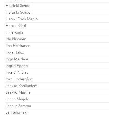
Helsinki School
Helsinki School
Herkki Erich Merila
Hertta Kiiski
Hilla Kurki
Ida Nisonen
Iina Heiskanen
Ilkka Halso
Inga Meldere
Ingrid Eggen
Inka & Niclas
Inka Lindergård
Jaakko Kahilaniemi
Jaakko Mattila
Jaana Maijala
Jaanus Samma
Jari Silomäki