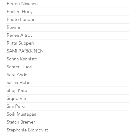
Petteri Nisunen
Phelim Hoey
Photo London
Reivilä
Renee Altrov
Riitta Supperi
SAMI PARKKINEN
Sanna Kannisto
Santeri Tuori
Sara Ahde
Sasha Huber
Shoji Kato
Sigrid Viir
Sini Pelki
Soili Mustapää
Stefan Bremer
Stephanie Blomqvist