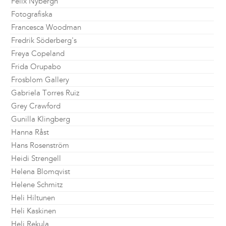
Felix Nybergh
Fotografiska
Francesca Woodman
Fredrik Söderberg's
Freya Copeland
Frida Orupabo
Frosblom Gallery
Gabriela Torres Ruiz
Grey Crawford
Gunilla Klingberg
Hanna Råst
Hans Rosenström
Heidi Strengell
Helena Blomqvist
Helene Schmitz
Heli Hiltunen
Heli Kaskinen
Heli Rekula