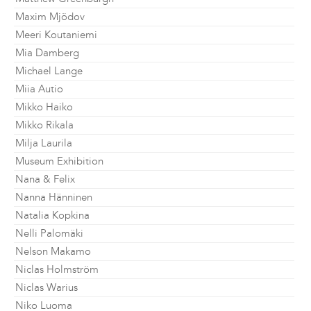
Maxim Mjödov
Meeri Koutaniemi
Mia Damberg
Michael Lange
Miia Autio
Mikko Haiko
Mikko Rikala
Milja Laurila
Museum Exhibition
Nana & Felix
Nanna Hänninen
Natalia Kopkina
Nelli Palomäki
Nelson Makamo
Niclas Holmström
Niclas Warius
Niko Luoma