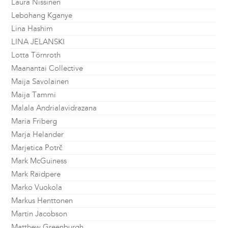
Laura Nissinen
Lebohang Kganye
Lina Hashim
LINA JELANSKI
Lotta Törnroth
Maanantai Collective
Maija Savolainen
Maija Tammi
Malala Andrialavidrazana
Maria Friberg
Marja Helander
Marjetica Potrč
Mark McGuiness
Mark Raidpere
Marko Vuokola
Markus Henttonen
Martin Jacobson
Matthew Greenburgh