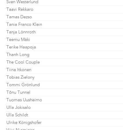
Sven Westerlund
Taavi Rekkaro
Tamas Dezso
Tania Franco Klein
Tanja Lönnroth
Teemu Mäki
Terike Haapoja
Thanh Long
The Cool Couple
Tiina Itkonen
Tobias Zielony
Tommi Grönlund
Tõnu Tunnel
Tuomas Uusheimo
Ulla Jokisalo
Ulla Schildt
Ulrike Königshofer