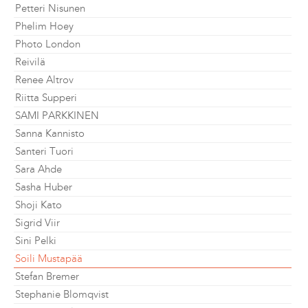
Petteri Nisunen
Phelim Hoey
Photo London
Reivilä
Renee Altrov
Riitta Supperi
SAMI PARKKINEN
Sanna Kannisto
Santeri Tuori
Sara Ahde
Sasha Huber
Shoji Kato
Sigrid Viir
Sini Pelki
Soili Mustapää
Stefan Bremer
Stephanie Blomqvist