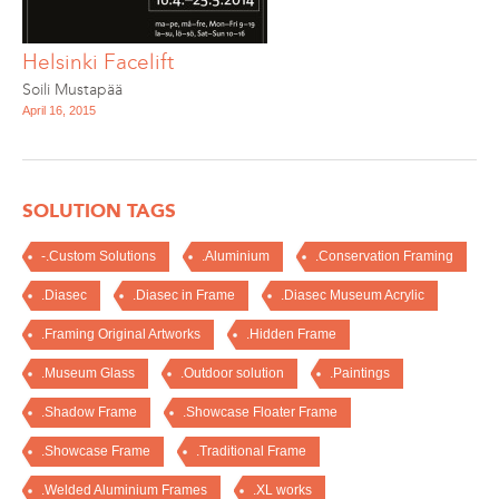
Helsinki Facelift
Soili Mustapää
April 16, 2015
SOLUTION TAGS
-.Custom Solutions
.Aluminium
.Conservation Framing
.Diasec
.Diasec in Frame
.Diasec Museum Acrylic
.Framing Original Artworks
.Hidden Frame
.Museum Glass
.Outdoor solution
.Paintings
.Shadow Frame
.Showcase Floater Frame
.Showcase Frame
.Traditional Frame
.Welded Aluminium Frames
.XL works