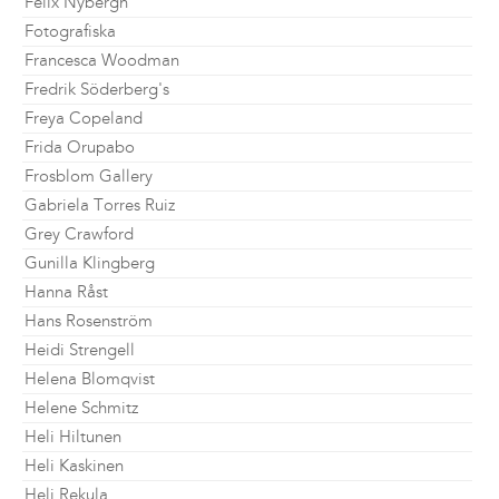
Felix Nybergh
Fotografiska
Francesca Woodman
Fredrik Söderberg's
Freya Copeland
Frida Orupabo
Frosblom Gallery
Gabriela Torres Ruiz
Grey Crawford
Gunilla Klingberg
Hanna Råst
Hans Rosenström
Heidi Strengell
Helena Blomqvist
Helene Schmitz
Heli Hiltunen
Heli Kaskinen
Heli Rekula