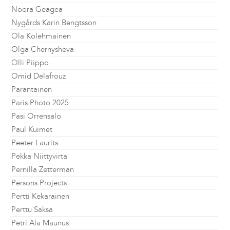
Noora Geagea
Nygårds Karin Bengtsson
Ola Kolehmainen
Olga Chernysheva
Olli Piippo
Omid Delafrouz
Parantainen
Paris Photo 2025
Pasi Orrensalo
Paul Kuimet
Peeter Laurits
Pekka Niittyvirta
Pernilla Zetterman
Persons Projects
Pertti Kekarainen
Perttu Saksa
Petri Ala Maunus