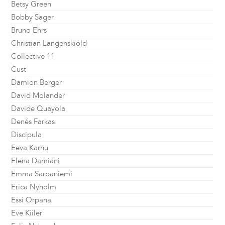
Betsy Green
Bobby Sager
Bruno Ehrs
Christian Langenskiöld
Collective 11
Cust
Damion Berger
David Molander
Davide Quayola
Denés Farkas
Discipula
Eeva Karhu
Elena Damiani
Emma Sarpaniemi
Erica Nyholm
Essi Orpana
Eve Kiiler