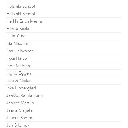
Helsinki School
Helsinki School
Herkki Erich Merila
Hertta Kiiski
Hilla Kurki
Ida Nisonen
Iina Heiskanen
Ilkka Halso
Inga Meldere
Ingrid Eggen
Inka & Niclas
Inka Lindergård
Jaakko Kahilaniemi
Jaakko Mattila
Jaana Maijala
Jaanus Samma
Jari Silomäki