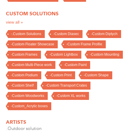
CUSTOM SOLUTIONS
view all »
-.Custom Solutions
-Custom Diasec
-Custom Diptych
-Custom Floater Showcase
-Custom Frame Profile
-Custom Frames
-Custom Lightbox
-Custom Mounting
-Custom Multi-Piece work
-Custom Paint
-Custom Podium
-Custom Print
-Custom Shape
-Custom Shelf
-Custom Transport Crates
-Custom Woodworks
-Custom XL works
-Custom_Acrylic boxes
ARTISTS
.Outdoor solution