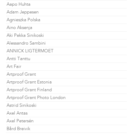
Aapo Huhta
Adam Jeppesen
Agnieszka Polska
Aino Aksenja
Aki Pekka Sinikoski
Alessandro Sambini
ANNICK LIGTERMOET
Antti Tanttu
Art Fair
Artproof Grant
Artproof Grant Estonia
Artproof Grant Finland
Artproof Grant Photo London
Astrid Sinikoski
Axel Antas
Axel Petersén
Bård Breivik