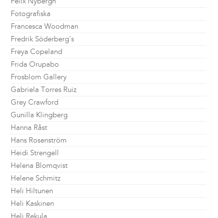
Felix Nybergh
Fotografiska
Francesca Woodman
Fredrik Söderberg's
Freya Copeland
Frida Orupabo
Frosblom Gallery
Gabriela Torres Ruiz
Grey Crawford
Gunilla Klingberg
Hanna Råst
Hans Rosenström
Heidi Strengell
Helena Blomqvist
Helene Schmitz
Heli Hiltunen
Heli Kaskinen
Heli Rekula