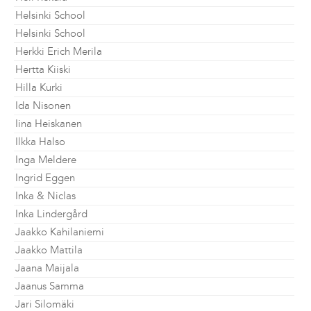
Helsinki School
Helsinki School
Herkki Erich Merila
Hertta Kiiski
Hilla Kurki
Ida Nisonen
Iina Heiskanen
Ilkka Halso
Inga Meldere
Ingrid Eggen
Inka & Niclas
Inka Lindergård
Jaakko Kahilaniemi
Jaakko Mattila
Jaana Maijala
Jaanus Samma
Jari Silomäki